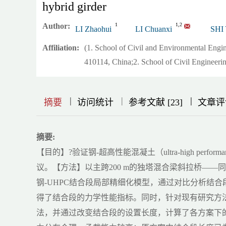
hybrid girder
Author:
1
1,2
LI Zhaohui
LI Chuanxi
SHI
Affiliation:
(1. School of Civil and Environmental Eng
410114, China;2. School of Civil Engineeri
|
|
|
|
|
|
|
摘要
访问统计
参考文献 [23]
文章评
摘要:
【目的】?验证钢-超高性能混凝土（ultra-high perfo
议。【方法】以主跨200 m的独塔混合梁斜拉桥—
钢-UHPC结合段局部精细化模型，通过对比分析结
得了结合段的力学性能指标。同时，针对现有研究方
法，并通过改变结合段的设置长度，计算了各方案下的刚