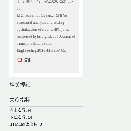
[J].交通科学与工程,2026,42(3):53-
65.
LI Zhaohui, LI Chuanxi, SHI Yu.
Structural analysis and setting
optimization of steel-UHPC joint
section of hybrid girder[J]. Journal of
Transport Science and
Engineering,2026,42(3):53-65.
复制
相关视频
文章指标
点击次数:
44
下载次数:
54
HTML阅读次数:
0