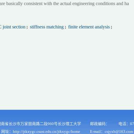
re basically consistent with the actual engineering conditions and ha
joint section
;
stiffness matching
;
finite element analysis
;
南省长沙市万家丽南路二段960号长沙理工大学
邮政编码：
电话：073
网址：http://jtkxygc.csust.edu.cn/jtkxygc/home
E-mail：csjyxb@163.com