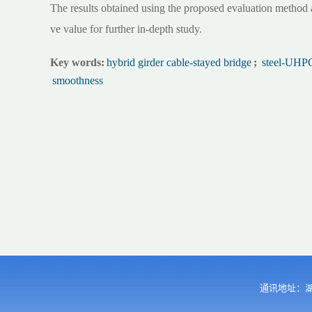
The results obtained using the proposed evaluation method a
ve value for further in-depth study.
Key words:
hybrid girder cable-stayed bridge
;
steel-UHPC 
smoothness
通讯地址：湖