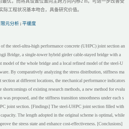
最优，而将其设置位置向主跨方向内移2 m，可进一步改善受
与实际工程状况基本吻合，具备研究价值。
有限元分析
;
平缓度
ty of the steel-ultra-high performance concrete (UHPC) joint section an
ji Bridge, a single-tower hybrid girder cable-stayed bridge with a
nt model of the whole bridge and a local refined model of the steel-U
ware. By comparatively analyzing the stress distribution, stiffness ma
nt section at different locations, the mechanical performance indicators
the shortcomings of existing research methods, a new method for evalu
tion was proposed, and the stiffness transition smoothness under each s
C joint section. [Findings] The steel-UHPC joint section filled with
capacity. The length adopted in the original scheme is optimal, while
mprove the stress state and enhance cost-effectiveness. [Conclusions]