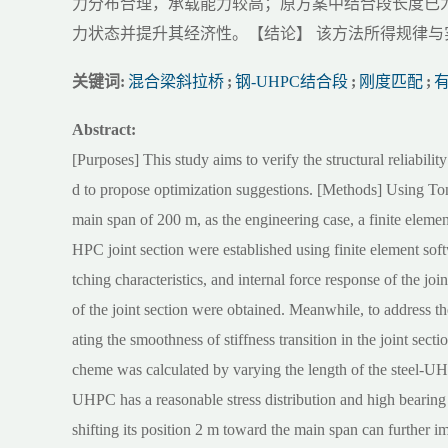
力分布合理，承载能力较高；原方案中结合段长度已为
力状态并提升其经济性。【结论】 该方法所得规律
关键词:
混合梁斜拉桥
;
钢-UHPC结合段
;
刚度匹配
;
Abstract:
[Purposes] This study aims to verify the structural reliabili
d to propose optimization suggestions. [Methods] Using Tong
main span of 200 m, as the engineering case, a finite eleme
HPC joint section were established using finite element soft
tching characteristics, and internal force response of the joi
of the joint section were obtained. Meanwhile, to address 
ating the smoothness of stiffness transition in the joint sec
cheme was calculated by varying the length of the steel-UHP
UHPC has a reasonable stress distribution and high bearing 
shifting its position 2 m toward the main span can further i