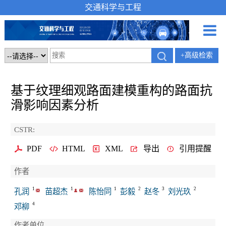
交通科学与工程
+高级检索
基于纹理细观路面建模重构的路面抗
滑影响因素分析
CSTR:
PDF
HTML
XML
导出
引用提醒
作者
1
1
1
2
3
2
孔润
苗超杰
陈怡同
彭毅
赵冬
刘光玖
4
邓柳
作者单位